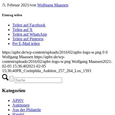
/
5. Februar 2021
/
von
Wolfgang Maassen
Eintrag teilen
Teilen auf Facebook
Teilen auf X
Teilen auf WhatsApp
Teilen auf Pinterest
Per E-Mail teilen
https://aphv.de/wp-content/uploads/2016/02/aphv-logo-w.png
0
0
Wolfgang Maassen
https://aphv.de/wp-
content/uploads/2016/02/aphv-logo-w.png
Wolfgang Maassen
2021-
02-05 15:36:40
2021-02-05
15:36:40
PR_Corinphila_Auktion_257_264_Los_1593
Kategorien
APHV
Auktionen
Aus der Philatelie
Handel