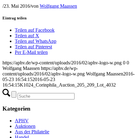
/
23. Mai 2016
/
von
Wolfgang Maassen
Eintrag teilen
Teilen auf Facebook
Teilen auf X
Teilen auf WhatsApp
Teilen auf Pinterest
Per E-Mail teilen
https://aphv.de/wp-content/uploads/2016/02/aphv-logo-w.png
0
0
Wolfgang Maassen
https://aphv.de/wp-
content/uploads/2016/02/aphv-logo-w.png
Wolfgang Maassen
2016-
05-23 16:54:15
2016-05-23
16:54:15
K1024_Corinphila_Auction_205_209_Lot_4032
Kategorien
APHV
Auktionen
Aus der Philatelie
Handel