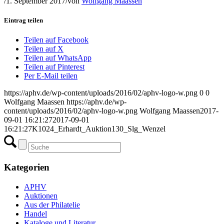
/
1. September 2017
/
von
Wolfgang Maassen
Eintrag teilen
Teilen auf Facebook
Teilen auf X
Teilen auf WhatsApp
Teilen auf Pinterest
Per E-Mail teilen
https://aphv.de/wp-content/uploads/2016/02/aphv-logo-w.png
0
0
Wolfgang Maassen
https://aphv.de/wp-
content/uploads/2016/02/aphv-logo-w.png
Wolfgang Maassen
2017-
09-01 16:21:27
2017-09-01
16:21:27
K1024_Erhardt_Auktion130_Slg_Wenzel
Kategorien
APHV
Auktionen
Aus der Philatelie
Handel
Kataloge und Literatur