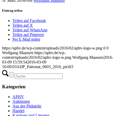
/
9. März 2016
/
von
Wolfgang Maassen
Eintrag teilen
Teilen auf Facebook
Teilen auf X
Teilen auf WhatsApp
Teilen auf Pinterest
Per E-Mail teilen
https://aphv.de/wp-content/uploads/2016/02/aphv-logo-w.png
0
0
Wolfgang Maassen
https://aphv.de/wp-
content/uploads/2016/02/aphv-logo-w.png
Wolfgang Maassen
2016-
03-09 15:59:54
2016-03-09
16:00:03
AIJP_Patronat_0603_2016_pict03
Kategorien
APHV
Auktionen
Aus der Philatelie
Handel
Kataloge und Literatur