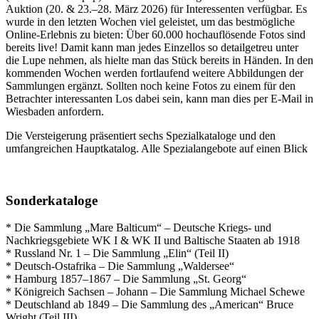
Auktion (20. & 23.–28. März 2026) für Interessenten verfügbar. Es
wurde in den letzten Wochen viel geleistet, um das bestmögliche
Online-Erlebnis zu bieten: Über 60.000 hochauflösende Fotos sind
bereits live! Damit kann man jedes Einzellos so detailgetreu unter
die Lupe nehmen, als hielte man das Stück bereits in Händen. In den
kommenden Wochen werden fortlaufend weitere Abbildungen der
Sammlungen ergänzt. Sollten noch keine Fotos zu einem für den
Betrachter interessanten Los dabei sein, kann man dies per E-Mail in
Wiesbaden anfordern.
Die Versteigerung präsentiert sechs Spezialkataloge und den
umfangreichen Hauptkatalog. Alle Spezialangebote auf einen Blick
Sonderkataloge
* Die Sammlung „Mare Balticum“ – Deutsche Kriegs- und
Nachkriegsgebiete WK I & WK II und Baltische Staaten ab 1918
* Russland Nr. 1 – Die Sammlung „Elin“ (Teil II)
* Deutsch-Ostafrika – Die Sammlung „Waldersee“
* Hamburg 1857–1867 – Die Sammlung „St. Georg“
* Königreich Sachsen – Johann – Die Sammlung Michael Schewe
* Deutschland ab 1849 – Die Sammlung des „American“ Bruce
Wright (Teil III)