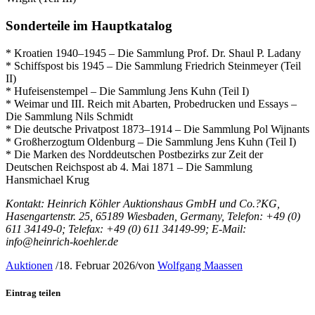
Sonderteile im Hauptkatalog
* Kroatien 1940–1945 – Die Sammlung Prof. Dr. Shaul P. Ladany
* Schiffspost bis 1945 – Die Sammlung Friedrich Steinmeyer (Teil
II)
* Hufeisenstempel – Die Sammlung Jens Kuhn (Teil I)
* Weimar und III. Reich mit Abarten, Probedrucken und Essays –
Die Sammlung Nils Schmidt
* Die deutsche Privatpost 1873–1914 – Die Sammlung Pol Wijnants
* Großherzogtum Oldenburg – Die Sammlung Jens Kuhn (Teil I)
* Die Marken des Norddeutschen Postbezirks zur Zeit der
Deutschen Reichspost ab 4. Mai 1871 – Die Sammlung
Hansmichael Krug
Kontakt: Heinrich Köhler Auktionshaus GmbH und Co.?KG,
Hasengartenstr. 25, 65189 Wiesbaden, Germany, Telefon: +49 (0)
611 34149-0; Telefax: +49 (0) 611 34149-99; E-Mail:
info@heinrich-koehler.de
Auktionen
/
18. Februar 2026
/
von
Wolfgang Maassen
Eintrag teilen