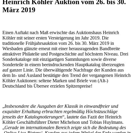
Heinrich Köhler Auktion vom 26. bis 30.
März 2019
Einen Auftakt nach Maß erwischte das Auktionshaus Heinrich
Köhler mit seiner ersten Versteigerung im Jahr 2019. Die
traditionelle Frühjahrsauktion vom 26. bis 30. März 2019 in
Wiesbaden glänzte erneut mit einer herausragenden Bandbreite
attraktiver Philatelie und Postgeschichte auf höchstem Niveau. Drei
Sonderkataloge mit einzigartigen Sammlungen sowie diverse
Sonderteile in einem beeindruckenden Hauptkatalog überzeugten
auf ganzer Linie. Die überwältigende Nachfrage der Kunden aus
dem In- und Ausland bestätigte den Trend der vergangenen Heinrich
Köhler Auktionen: seltene Marken und Briefe von (Alt-)
Deutschland bis Übersee erzielen Spitzenpreise!
„
Insbesondere die Ausgaben der Klassik
in einwandfreier und
exquisiter Erhaltung erbrachten regelmäßig Höchstzuschläge
jenseits der Katalognotierungen
“, lautete das Fazit der Heinrich
Köhler Geschäftsführer Dieter Michelson und Tobias Huylmans.
„
Gerade im internationalen Bereich zeigte sich die Bedeutung des
‚Onlive-Live-Bietens‘. Kunden aus jedem Winkel der Erde werden in