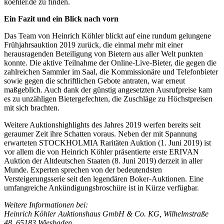
koehler.de zu finden.
Ein Fazit und ein Blick nach vorn
Das Team von Heinrich Köhler blickt auf eine rundum gelungene
Frühjahrsauktion 2019 zurück, die einmal mehr mit einer
herausragenden Beteiligung von Bietern aus aller Welt punkten
konnte. Die aktive Teilnahme der Online-Live-Bieter, die gegen die
zahlreichen Sammler im Saal, die Kommissionäre und Telefonbieter
sowie gegen die schriftlichen Gebote antraten, war erneut
maßgeblich. Auch dank der günstig angesetzten Ausrufpreise kam
es zu unzähligen Bietergefechten, die Zuschläge zu Höchstpreisen
mit sich brachten.
Weitere Auktionshighlights des Jahres 2019 werfen bereits seit
geraumer Zeit ihre Schatten voraus. Neben der mit Spannung
erwarteten STOCKHOLMIA Raritäten Auktion (1. Juni 2019) ist
vor allem die von Heinrich Köhler präsentierte erste ERIVAN
Auktion der Altdeutschen Staaten (8. Juni 2019) derzeit in aller
Munde. Experten sprechen von der bedeutendsten
Versteigerungsserie seit den legendären Boker-Auktionen. Eine
umfangreiche Ankündigungsbroschüre ist in Kürze verfügbar.
Weitere Informationen bei:
Heinrich Köhler Auktionshaus GmbH & Co. KG, Wilhelmstraße
48, 65183 Wiesbaden