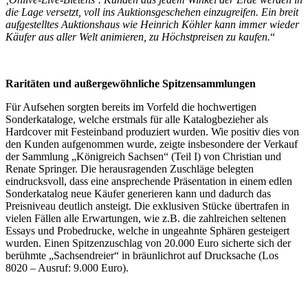
die Lage versetzt, voll ins Auktionsgeschehen einzugreifen. Ein breit
aufgestelltes Auktionshaus wie Heinrich Köhler kann immer wieder
Käufer aus aller Welt animieren, zu Höchstpreisen zu kaufen.
“
Raritäten und außergewöhnliche Spitzensammlungen
Für Aufsehen sorgten bereits im Vorfeld die hochwertigen
Sonderkataloge, welche erstmals für alle Katalogbezieher als
Hardcover mit Festeinband produziert wurden. Wie positiv dies von
den Kunden aufgenommen wurde, zeigte insbesondere der Verkauf
der Sammlung „Königreich Sachsen“ (Teil I) von Christian und
Renate Springer. Die herausragenden Zuschläge belegten
eindrucksvoll, dass eine ansprechende Präsentation in einem edlen
Sonderkatalog neue Käufer generieren kann und dadurch das
Preisniveau deutlich ansteigt. Die exklusiven Stücke übertrafen in
vielen Fällen alle Erwartungen, wie z.B. die zahlreichen seltenen
Essays und Probedrucke, welche in ungeahnte Sphären gesteigert
wurden. Einen Spitzenzuschlag von 20.000 Euro sicherte sich der
berühmte „Sachsendreier“ in bräunlichrot auf Drucksache (Los
8020 – Ausruf: 9.000 Euro).