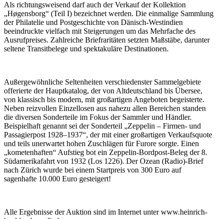
Als richtungsweisend darf auch der Verkauf der Kollektion
„Høgensborg“ (Teil I) bezeichnet werden. Die einmalige Sammlung
der Philatelie und Postgeschichte von Dänisch-Westindien
beeindruckte vielfach mit Steigerungen um das Mehrfache des
Ausrufpreises. Zahlreiche Briefraritäten setzten Maßstäbe, darunter
seltene Transitbelege und spektakuläre Destinationen.
Außergewöhnliche Seltenheiten verschiedenster Sammelgebiete
offerierte der Hauptkatalog, der von Altdeutschland bis Übersee,
von klassisch bis modern, mit großartigen Angeboten begeisterte.
Neben reizvollen Einzellosen aus nahezu allen Bereichen standen
die diversen Sonderteile im Fokus der Sammler und Händler.
Beispielhaft genannt sei der Sonderteil „Zeppelin – Firmen- und
Passagierpost 1928–1937“, der mit einer großartigen Verkaufsquote
und teils unerwartet hohen Zuschlägen für Furore sorgte. Einen
„kometenhaften“ Aufstieg bot ein Zeppelin-Bordpost-Beleg der 8.
Südamerikafahrt von 1932 (Los 1226). Der Ozean (Radio)-Brief
nach Zürich wurde bei einem Startpreis von 300 Euro auf
sagenhafte 10.000 Euro gesteigert!
Alle Ergebnisse der Auktion sind im Internet unter www.heinrich-