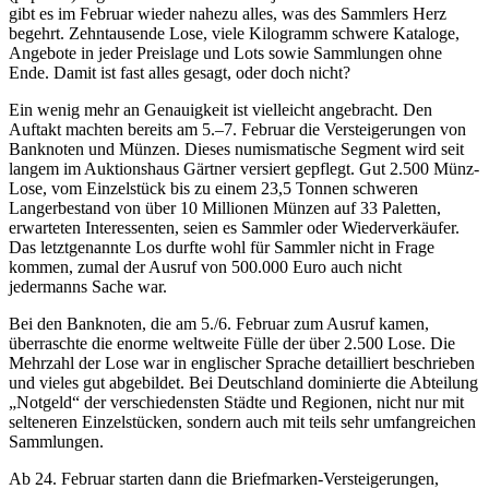
gibt es im Februar wieder nahezu alles, was des Sammlers Herz
begehrt. Zehntausende Lose, viele Kilogramm schwere Kataloge,
Angebote in jeder Preislage und Lots sowie Sammlungen ohne
Ende. Damit ist fast alles gesagt, oder doch nicht?
Ein wenig mehr an Genauigkeit ist vielleicht angebracht. Den
Auftakt machten bereits am 5.–7. Februar die Versteigerungen von
Banknoten und Münzen. Dieses numismatische Segment wird seit
langem im Auktionshaus Gärtner versiert gepflegt. Gut 2.500 Münz-
Lose, vom Einzelstück bis zu einem 23,5 Tonnen schweren
Langerbestand von über 10 Millionen Münzen auf 33 Paletten,
erwarteten Interessenten, seien es Sammler oder Wiederverkäufer.
Das letztgenannte Los durfte wohl für Sammler nicht in Frage
kommen, zumal der Ausruf von 500.000 Euro auch nicht
jedermanns Sache war.
Bei den Banknoten, die am 5./6. Februar zum Ausruf kamen,
überraschte die enorme weltweite Fülle der über 2.500 Lose. Die
Mehrzahl der Lose war in englischer Sprache detailliert beschrieben
und vieles gut abgebildet. Bei Deutschland dominierte die Abteilung
„Notgeld“ der verschiedensten Städte und Regionen, nicht nur mit
selteneren Einzelstücken, sondern auch mit teils sehr umfangreichen
Sammlungen.
Ab 24. Februar starten dann die Briefmarken-Versteigerungen,