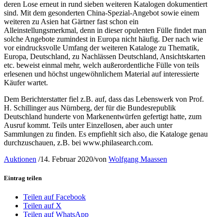
deren Lose erneut in rund sieben weiteren Katalogen dokumentiert
sind. Mit dem gesonderten China-Spezial-Angebot sowie einem
weiteren zu Asien hat Gärtner fast schon ein
Alleinstellungsmerkmal, denn in dieser opulenten Fülle findet man
solche Angebote zumindest in Europa nicht häufig. Der nach wie
vor eindrucksvolle Umfang der weiteren Kataloge zu Thematik,
Europa, Deutschland, zu Nachlässen Deutschland, Ansichtskarten
etc. beweist einmal mehr, welch außerordentliche Fülle von teils
erlesenen und höchst ungewöhnlichem Material auf interessierte
Käufer wartet.
Dem Berichterstatter fiel z.B. auf, dass das Lebenswerk von Prof.
H. Schillinger aus Nürnberg, der für die Bundesrepublik
Deutschland hunderte von Markenentwürfen gefertigt hatte, zum
Ausruf kommt. Teils unter Einzellosen, aber auch unter
Sammlungen zu finden. Es empfiehlt sich also, die Kataloge genau
durchzuschauen, z.B. bei www.philasearch.com.
Auktionen
/
14. Februar 2020
/
von
Wolfgang Maassen
Eintrag teilen
Teilen auf Facebook
Teilen auf X
Teilen auf WhatsApp