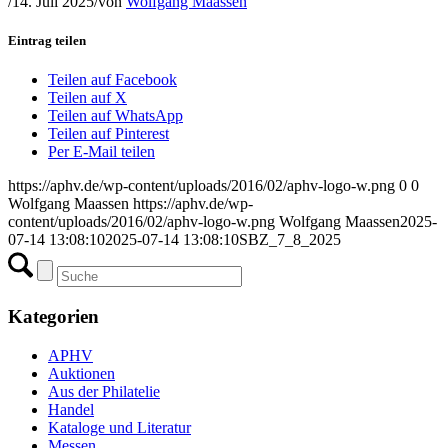
/
14. Juli 2025
/
von
Wolfgang Maassen
Eintrag teilen
Teilen auf Facebook
Teilen auf X
Teilen auf WhatsApp
Teilen auf Pinterest
Per E-Mail teilen
https://aphv.de/wp-content/uploads/2016/02/aphv-logo-w.png
0
0
Wolfgang Maassen
https://aphv.de/wp-
content/uploads/2016/02/aphv-logo-w.png
Wolfgang Maassen
2025-
07-14 13:08:10
2025-07-14 13:08:10
SBZ_7_8_2025
Kategorien
APHV
Auktionen
Aus der Philatelie
Handel
Kataloge und Literatur
Messen