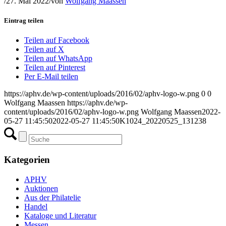
/
27. Mai 2022
/
von
Wolfgang Maassen
Eintrag teilen
Teilen auf Facebook
Teilen auf X
Teilen auf WhatsApp
Teilen auf Pinterest
Per E-Mail teilen
https://aphv.de/wp-content/uploads/2016/02/aphv-logo-w.png
0
0
Wolfgang Maassen
https://aphv.de/wp-
content/uploads/2016/02/aphv-logo-w.png
Wolfgang Maassen
2022-
05-27 11:45:50
2022-05-27 11:45:50
K1024_20220525_131238
Kategorien
APHV
Auktionen
Aus der Philatelie
Handel
Kataloge und Literatur
Messen