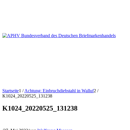
Startseite
1
/
Achtung: Einbruchdiebstahl in Walluf
2
/
K1024_20220525_131238
K1024_20220525_131238