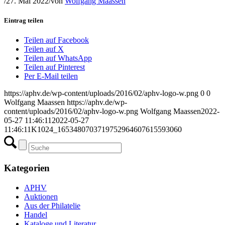
/
27. Mai 2022
/
von
Wolfgang Maassen
Eintrag teilen
Teilen auf Facebook
Teilen auf X
Teilen auf WhatsApp
Teilen auf Pinterest
Per E-Mail teilen
https://aphv.de/wp-content/uploads/2016/02/aphv-logo-w.png
0
0
Wolfgang Maassen
https://aphv.de/wp-
content/uploads/2016/02/aphv-logo-w.png
Wolfgang Maassen
2022-
05-27 11:46:11
2022-05-27
11:46:11
K1024_1653480703719752964607615593060
Kategorien
APHV
Auktionen
Aus der Philatelie
Handel
Kataloge und Literatur