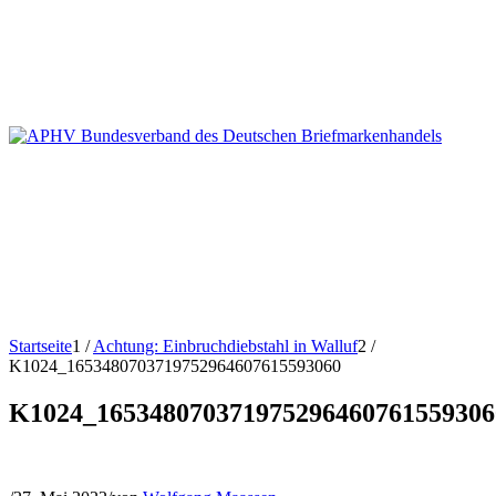
Startseite
1
/
Achtung: Einbruchdiebstahl in Walluf
2
/
K1024_1653480703719752964607615593060
K1024_165348070371975296460761559306