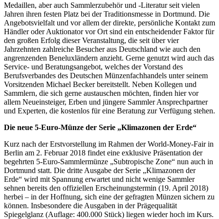
Medaillen, aber auch Sammlerzubehör und -Literatur seit vielen
Jahren ihren festen Platz bei der Traditionsmesse in Dortmund. Die
Angebotsvielfalt und vor allem der direkte, persönliche Kontakt zum
Händler oder Auktionator vor Ort sind ein entscheidender Faktor für
den großen Erfolg dieser Veranstaltung, die seit über vier
Jahrzehnten zahlreiche Besucher aus Deutschland wie auch den
angrenzenden Beneluxländern anzieht. Gerne genutzt wird auch das
Service- und Beratungsangebot, welches der Vorstand des
Berufsverbandes des Deutschen Münzenfachhandels unter seinem
Vorsitzenden Michael Becker bereitstellt. Neben Kollegen und
Sammlern, die sich gerne austauschen möchten, finden hier vor
allem Neueinsteiger, Erben und jüngere Sammler Ansprechpartner
und Experten, die kostenlos für eine Beratung zur Verfügung stehen.
Die neue 5-Euro-Münze der Serie „Klimazonen der Erde“
Kurz nach der Erstvorstellung im Rahmen der World-Money-Fair in
Berlin am 2. Februar 2018 findet eine exklusive Präsentation der
begehrten 5-Euro-Sammlermünze „Subtropische Zone“ nun auch in
Dortmund statt. Die dritte Ausgabe der Serie „Klimazonen der
Erde“ wird mit Spannung erwartet und nicht wenige Sammler
sehnen bereits den offiziellen Erscheinungstermin (19. April 2018)
herbei – in der Hoffnung, sich eine der gefragten Münzen sichern zu
können. Insbesondere die Ausgaben in der Prägequalität
Spiegelglanz (Auflage: 400.000 Stück) liegen wieder hoch im Kurs.