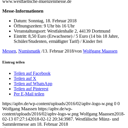
www.westfaelische-muenzenmesse.de
Messe-Informationen
Datum: Sonntag, 18. Februar 2018
Öffnungszeiten: 9 Uhr bis 16 Uhr
Veranstaltungsort: Westfalenhalle 2, 44139 Dortmund
Eintritt: 8,50 Euro (Erwachsene) / 5 Euro (14 bis 18 Jahre,
Schüler/Studenten, ermäßigter Tarif) / Kinder frei
Messen
,
Numismatik
/
13. Februar 2018
/
von
Wolfgang Maassen
Eintrag teilen
Teilen auf Facebook
Teilen auf X
Teilen auf WhatsApp
Teilen auf Pinterest
Per E-Mail teilen
https://aphv.de/wp-content/uploads/2016/02/aphv-logo-w.png
0
0
Wolfgang Maassen
https://aphv.de/wp-
content/uploads/2016/02/aphv-logo-w.png
Wolfgang Maassen
2018-
02-13 07:27:14
2018-02-12 20:34:39
87. Westfälische Münz- und
Sammlermesse am 18. Februar 2018