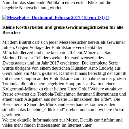
Nun darf das staunende Publikum einen ersten Blick auf die
begehrte Neuerscheinung werfen.
Kleine Kostbarkeiten und große Gewinnmöglichkeiten für alle
Besucher
Mit dem Eintritt darf sich jeder Messebesucher bereits als Gewinner
fühlen. Gegen Vorlage der Eintrittskarte verschenkt der
Münzhändlerverband eine kostbare 20-Cent-Münze aus San
Marino. Diese ist Teil der zweiten Kursmünzenserie des
Zwergstaates und im Jahr 2017 erschienen. Die komplette Serie
wurde übrigens von einem deutschen Künstler, Arno Ludwig aus
Gemünden am Main, gestaltet. Darüber hinaus berechtigt der Eintritt
mit einem Coupon an der Eintrittskarte zur Teilnahme an der großen
Tombola, die mit einem begehrten Hauptpreis aufwartet: einer
Krügerrand-Münze zu einer halben Unze Gold! Weitere attraktive
Preise erwartet die Tombola-Teilnehmer, darunter Silbermünzen und
erneut auch Ausgaben aus der Serie „Klimazonen der Erde“. Die
Besucher am Stand des Münzhändlerverbandes können zudem
stündlich das beliebte „Glücksrad“ drehen und somit weitere Preise
gewinnen.
Weitere aktuelle Informationen zur Messe, Details zur Anfahrt und
vieles mehr finden Interessenten im Internet unter