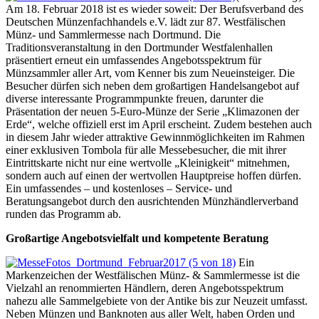
Am 18. Februar 2018 ist es wieder soweit: Der Berufsverband des
Deutschen Münzenfachhandels e.V. lädt zur 87. Westfälischen
Münz- und Sammlermesse nach Dortmund. Die
Traditionsveranstaltung in den Dortmunder Westfalenhallen
präsentiert erneut ein umfassendes Angebotsspektrum für
Münzsammler aller Art, vom Kenner bis zum Neueinsteiger. Die
Besucher dürfen sich neben dem großartigen Handelsangebot auf
diverse interessante Programmpunkte freuen, darunter die
Präsentation der neuen 5-Euro-Münze der Serie „Klimazonen der
Erde“, welche offiziell erst im April erscheint. Zudem bestehen auch
in diesem Jahr wieder attraktive Gewinnmöglichkeiten im Rahmen
einer exklusiven Tombola für alle Messebesucher, die mit ihrer
Eintrittskarte nicht nur eine wertvolle „Kleinigkeit“ mitnehmen,
sondern auch auf einen der wertvollen Hauptpreise hoffen dürfen.
Ein umfassendes – und kostenloses – Service- und
Beratungsangebot durch den ausrichtenden Münzhändlerverband
runden das Programm ab.
Großartige Angebotsvielfalt und kompetente Beratung
Ein
Markenzeichen der Westfälischen Münz- & Sammlermesse ist die
Vielzahl an renommierten Händlern, deren Angebotsspektrum
nahezu alle Sammelgebiete von der Antike bis zur Neuzeit umfasst.
Neben Münzen und Banknoten aus aller Welt, haben Orden und