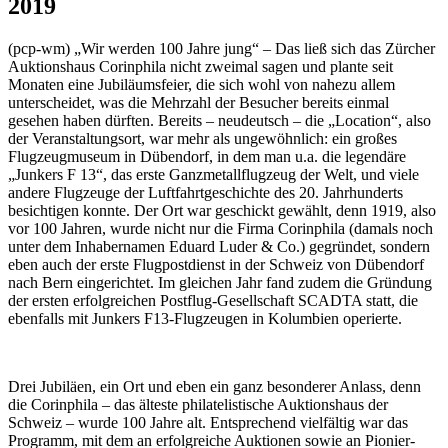
2019
(pcp-wm) „Wir werden 100 Jahre jung“ – Das ließ sich das Zürcher
Auktionshaus Corinphila nicht zweimal sagen und plante seit
Monaten eine Jubiläumsfeier, die sich wohl von nahezu allem
unterscheidet, was die Mehrzahl der Besucher bereits einmal
gesehen haben dürften. Bereits – neudeutsch – die „Location“, also
der Veranstaltungsort, war mehr als ungewöhnlich: ein großes
Flugzeugmuseum in Dübendorf, in dem man u.a. die legendäre
„Junkers F 13“, das erste Ganzmetallflugzeug der Welt, und viele
andere Flugzeuge der Luftfahrtgeschichte des 20. Jahrhunderts
besichtigen konnte. Der Ort war geschickt gewählt, denn 1919, also
vor 100 Jahren, wurde nicht nur die Firma Corinphila (damals noch
unter dem Inhabernamen Eduard Luder & Co.) gegründet, sondern
eben auch der erste Flugpostdienst in der Schweiz von Dübendorf
nach Bern eingerichtet. Im gleichen Jahr fand zudem die Gründung
der ersten erfolgreichen Postflug-Gesellschaft SCADTA statt, die
ebenfalls mit Junkers F13-Flugzeugen in Kolumbien operierte.
Drei Jubiläen, ein Ort und eben ein ganz besonderer Anlass, denn
die Corinphila – das älteste philatelistische Auktionshaus der
Schweiz – wurde 100 Jahre alt. Entsprechend vielfältig war das
Programm, mit dem an erfolgreiche Auktionen sowie an Pionier-