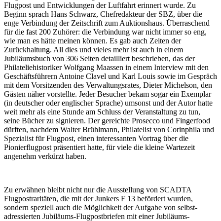
Flugpost und Entwicklungen der Luftfahrt erinnert wurde. Zu
Beginn sprach Hans Schwarz, Chefredakteur der SBZ, über die
enge Verbindung der Zeitschrift zum Auktionshaus. Überraschend
für die fast 200 Zuhörer: die Verbindung war nicht immer so eng,
wie man es hätte meinen können. Es gab auch Zeiten der
Zurückhaltung. All dies und vieles mehr ist auch in einem
Jubiläumsbuch von 306 Seiten detailliert beschrieben, das der
Philateliehistoriker Wolfgang Maassen in einem Interview mit den
Geschäftsführern Antoine Clavel und Karl Louis sowie im Gespräch
mit dem Vorsitzenden des Verwaltungsrates, Dieter Michelson, den
Gästen näher vorstellte. Jeder Besucher bekam sogar ein Exemplar
(in deutscher oder englischer Sprache) umsonst und der Autor hatte
weit mehr als eine Stunde am Schluss der Veranstaltung zu tun,
seine Bücher zu signieren. Der gereichte Prosecco und Fingerfood
dürften, nachdem Walter Brühlmann, Philatelist von Corinphila und
Spezialist für Flugpost, einen interessanten Vortrag über die
Pionierflugpost präsentiert hatte, für viele die kleine Wartezeit
angenehm verkürzt haben.
Zu erwähnen bleibt nicht nur die Ausstellung von SCADTA
Flugpostraritäten, die mit der Junkers F 13 befördert wurden,
sondern speziell auch die Möglichkeit der Aufgabe von selbst-
adressierten Jubiläums-Flugpostbriefen mit einer Jubiläums-