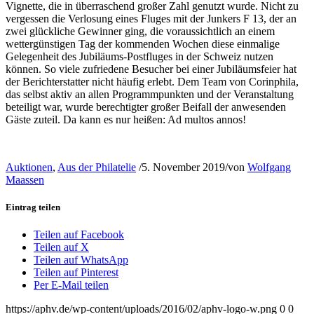
Vignette, die in überraschend großer Zahl genutzt wurde. Nicht zu
vergessen die Verlosung eines Fluges mit der Junkers F 13, der an
zwei glückliche Gewinner ging, die voraussichtlich an einem
wettergünstigen Tag der kommenden Wochen diese einmalige
Gelegenheit des Jubiläums-Postfluges in der Schweiz nutzen
können. So viele zufriedene Besucher bei einer Jubiläumsfeier hat
der Berichterstatter nicht häufig erlebt. Dem Team von Corinphila,
das selbst aktiv an allen Programmpunkten und der Veranstaltung
beteiligt war, wurde berechtigter großer Beifall der anwesenden
Gäste zuteil. Da kann es nur heißen: Ad multos annos!
Auktionen
,
Aus der Philatelie
/
5. November 2019
/
von
Wolfgang
Maassen
Eintrag teilen
Teilen auf Facebook
Teilen auf X
Teilen auf WhatsApp
Teilen auf Pinterest
Per E-Mail teilen
https://aphv.de/wp-content/uploads/2016/02/aphv-logo-w.png
0
0