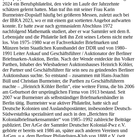
2024 ein Berufsphilatelist, den viele im Laufe der Jahrzehnte
schätzen gelernt hatten. Man traf ihn mit seiner Frau Karin
Burmeister-Dopslaff häufig bei größeren Messen, zuletzt auch bei
der IBRA 2023, wo er mit einem gut sortierten Angebot aufwarten
konnte. Er hatte zwar nach gymnasialem Abschluss 1972
nachfolgend Mathematik studiert, aber er war Sammler seit dem 8.
Lebensjahr und die Philatelie ließ ihn Zeit seines Lebens nicht mehr
los. Von 1975–1980 war er Fachverkäufer Briefmarken und
Münzen beim Staatlichen Kunsthandel der DDR und von 1980–
1991 Leiter Ankauf und Geschäftsführer / Auktionator der Berliner
Briefmarken-Auktion, Berlin. Nach der Wende entdeckte ihn Volker
Parthen, Inhaber des Wiesbadener Auktionshauses Heinrich Köhler,
der Partner und Geschäftsführer für sein neu zu gründendes Berliner
Auktionshaus suchte. So entstand – zusammen mit Hans-Joachim
Büll und Christian Burmeister, die Parthen zu Geschäftsführern
machte – „Heinrich Köhler Berlin“, eine weitere Firma, die bis 2006
am Geburtsort der ursprünglichen Firma von 1913 bestand. Seit
2007 war Burmeister als selbstständiger Briefmarkenhändler in
Berlin tätig. Burmeister war aktiver Philatelist, hatte sich auf
Deutsche Kolonien und Auslandspostämter, insbesondere Deutsch-
Südwestafrika spezialisiert und auch in den „Berichten für
Kolonialbriefmarkensammler“ von 1985–1992 zahlreiche Beiträge
publiziert. Der ArGe der Sammler Deutscher Kolonial-Pwz e.V.
gehörte er bereits seit 1986 an, später auch anderen Vereinen und
ArGen, u.a. dem Berliner Philatelisten-Klub von 1888 e.V. (seit