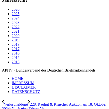
Jahresarchiv
2026
2025
2024
2023
2022
2021
2020
2019
2018
2017
2016
2015
2013
APHV - Bundesverband des Deutschen Briefmarkenhandels
HOME
IMPRESSUM
DISCLAIMER
DATENSCHUTZ
Verlustmeldung
228. Rauhut & Kruschel-Auktion am 18. Oktober
2024: Noch eine Erivan-Ve...