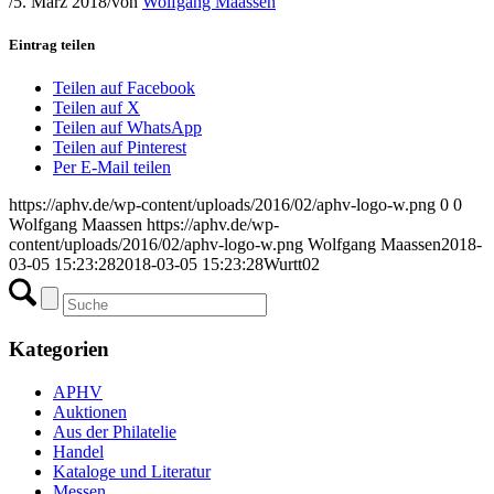
/
5. März 2018
/
von
Wolfgang Maassen
Eintrag teilen
Teilen auf Facebook
Teilen auf X
Teilen auf WhatsApp
Teilen auf Pinterest
Per E-Mail teilen
https://aphv.de/wp-content/uploads/2016/02/aphv-logo-w.png
0
0
Wolfgang Maassen
https://aphv.de/wp-
content/uploads/2016/02/aphv-logo-w.png
Wolfgang Maassen
2018-
03-05 15:23:28
2018-03-05 15:23:28
Wurtt02
Kategorien
APHV
Auktionen
Aus der Philatelie
Handel
Kataloge und Literatur
Messen