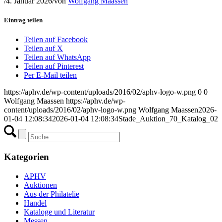
/
4. Januar 2026
/
von
Wolfgang Maassen
Eintrag teilen
Teilen auf Facebook
Teilen auf X
Teilen auf WhatsApp
Teilen auf Pinterest
Per E-Mail teilen
https://aphv.de/wp-content/uploads/2016/02/aphv-logo-w.png
0
0
Wolfgang Maassen
https://aphv.de/wp-
content/uploads/2016/02/aphv-logo-w.png
Wolfgang Maassen
2026-
01-04 12:08:34
2026-01-04 12:08:34
Stade_Auktion_70_Katalog_02
Kategorien
APHV
Auktionen
Aus der Philatelie
Handel
Kataloge und Literatur
Messen