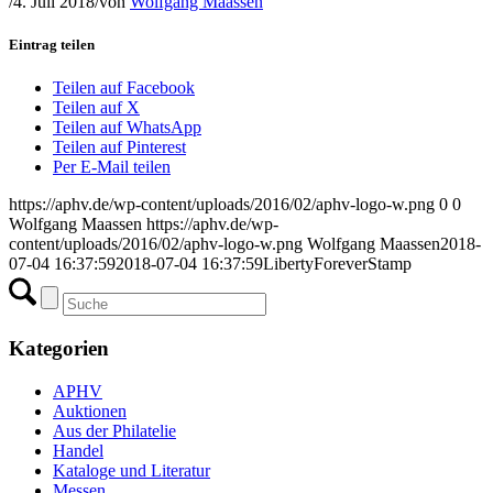
/
4. Juli 2018
/
von
Wolfgang Maassen
Eintrag teilen
Teilen auf Facebook
Teilen auf X
Teilen auf WhatsApp
Teilen auf Pinterest
Per E-Mail teilen
https://aphv.de/wp-content/uploads/2016/02/aphv-logo-w.png
0
0
Wolfgang Maassen
https://aphv.de/wp-
content/uploads/2016/02/aphv-logo-w.png
Wolfgang Maassen
2018-
07-04 16:37:59
2018-07-04 16:37:59
LibertyForeverStamp
Kategorien
APHV
Auktionen
Aus der Philatelie
Handel
Kataloge und Literatur
Messen