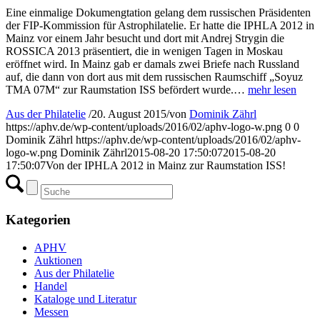
Eine einmalige Dokumengtation gelang dem russischen Präsidenten
der FIP-Kommission für Astrophilatelie. Er hatte die IPHLA 2012 in
Mainz vor einem Jahr besucht und dort mit Andrej Strygin die
ROSSICA 2013 präsentiert, die in wenigen Tagen in Moskau
eröffnet wird. In Mainz gab er damals zwei Briefe nach Russland
auf, die dann von dort aus mit dem russischen Raumschiff „Soyuz
TMA 07M“ zur Raumstation ISS befördert wurde.…
mehr lesen
Aus der Philatelie
/
20. August 2015
/
von
Dominik Zährl
https://aphv.de/wp-content/uploads/2016/02/aphv-logo-w.png
0
0
Dominik Zährl
https://aphv.de/wp-content/uploads/2016/02/aphv-
logo-w.png
Dominik Zährl
2015-08-20 17:50:07
2015-08-20
17:50:07
Von der IPHLA 2012 in Mainz zur Raumstation ISS!
Kategorien
APHV
Auktionen
Aus der Philatelie
Handel
Kataloge und Literatur
Messen