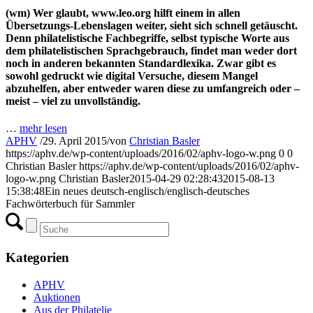
(wm) Wer glaubt, www.leo.org hilft einem in allen
Übersetzungs-Lebenslagen weiter, sieht sich schnell getäuscht.
Denn philatelistische Fachbegriffe, selbst typische Worte aus
dem philatelistischen Sprachgebrauch, findet man weder dort
noch in anderen bekannten Standardlexika. Zwar gibt es
sowohl gedruckt wie digital Versuche, diesem Mangel
abzuhelfen, aber entweder waren diese zu umfangreich oder –
meist – viel zu unvollständig.
…
mehr lesen
APHV
/
29. April 2015
/
von
Christian Basler
https://aphv.de/wp-content/uploads/2016/02/aphv-logo-w.png
0
0
Christian Basler
https://aphv.de/wp-content/uploads/2016/02/aphv-
logo-w.png
Christian Basler
2015-04-29 02:28:43
2015-08-13
15:38:48
Ein neues deutsch-englisch/englisch-deutsches
Fachwörterbuch für Sammler
Kategorien
APHV
Auktionen
Aus der Philatelie