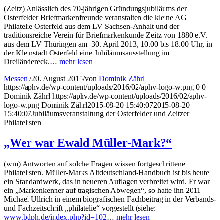
(Zeitz) Anlässlich des 70-jährigen Gründungsjubiläums der
Osterfelder Briefmarkenfreunde veranstalten die kleine AG
Philatelie Osterfeld aus dem LV Sachsen-Anhalt und der
traditionsreiche Verein für Briefmarkenkunde Zeitz von 1880 e.V.
aus dem LV Thüringen am 30. April 2013, 10.00 bis 18.00 Uhr, in
der Kleinstadt Osterfeld eine Jubiläumsausstellung im
Dreiländereck.…
mehr lesen
Messen
/
20. August 2015
/
von
Dominik Zährl
https://aphv.de/wp-content/uploads/2016/02/aphv-logo-w.png
0
0
Dominik Zährl
https://aphv.de/wp-content/uploads/2016/02/aphv-
logo-w.png
Dominik Zährl
2015-08-20 15:40:07
2015-08-20
15:40:07
Jubiläumsveranstaltung der Osterfelder und Zeitzer
Philatelisten
„Wer war Ewald Müller-Mark?“
(wm) Antworten auf solche Fragen wissen fortgeschrittene
Philatelisten. Müller-Marks Altdeutschland-Handbuch ist bis heute
ein Standardwerk, das in neueren Auflagen verbreitet wird. Er war
ein „Markenkenner auf tragischen Abwegen“, so hatte ihn 2011
Michael Ullrich in einem biografischen Fachbeitrag in der Verbands-
und Fachzeitschrift „philatelie“ vorgestellt (siehe:
www.bdph.de/index.php?id=102
…
mehr lesen