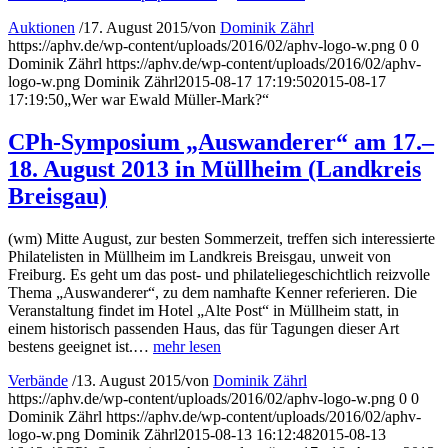
Auktionen
/
17. August 2015
/
von
Dominik Zährl
https://aphv.de/wp-content/uploads/2016/02/aphv-logo-w.png
0
0
Dominik Zährl
https://aphv.de/wp-content/uploads/2016/02/aphv-
logo-w.png
Dominik Zährl
2015-08-17 17:19:50
2015-08-17
17:19:50
„Wer war Ewald Müller-Mark?“
CPh-Symposium „Auswanderer“ am 17.–
18. August 2013 in Müllheim (Landkreis
Breisgau)
(wm) Mitte August, zur besten Sommerzeit, treffen sich interessierte
Philatelisten in Müllheim im Landkreis Breisgau, unweit von
Freiburg. Es geht um das post- und philateliegeschichtlich reizvolle
Thema „Auswanderer“, zu dem namhafte Kenner referieren. Die
Veranstaltung findet im Hotel „Alte Post“ in Müllheim statt, in
einem historisch passenden Haus, das für Tagungen dieser Art
bestens geeignet ist.…
mehr lesen
Verbände
/
13. August 2015
/
von
Dominik Zährl
https://aphv.de/wp-content/uploads/2016/02/aphv-logo-w.png
0
0
Dominik Zährl
https://aphv.de/wp-content/uploads/2016/02/aphv-
logo-w.png
Dominik Zährl
2015-08-13 16:12:48
2015-08-13