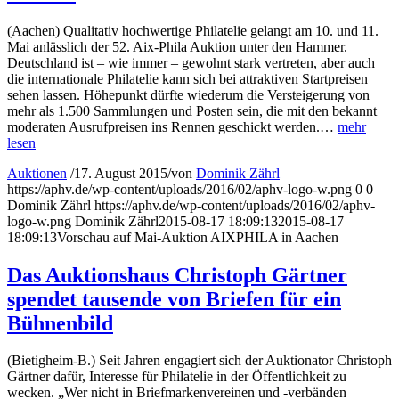
(Aachen) Qualitativ hochwertige Philatelie gelangt am 10. und 11.
Mai anlässlich der 52. Aix-Phila Auktion unter den Hammer.
Deutschland ist – wie immer – gewohnt stark vertreten, aber auch
die internationale Philatelie kann sich bei attraktiven Startpreisen
sehen lassen. Höhepunkt dürfte wiederum die Versteigerung von
mehr als 1.500 Sammlungen und Posten sein, die mit den bekannt
moderaten Ausrufpreisen ins Rennen geschickt werden.…
mehr
lesen
Auktionen
/
17. August 2015
/
von
Dominik Zährl
https://aphv.de/wp-content/uploads/2016/02/aphv-logo-w.png
0
0
Dominik Zährl
https://aphv.de/wp-content/uploads/2016/02/aphv-
logo-w.png
Dominik Zährl
2015-08-17 18:09:13
2015-08-17
18:09:13
Vorschau auf Mai-Auktion AIXPHILA in Aachen
Das Auktionshaus Christoph Gärtner
spendet tausende von Briefen für ein
Bühnenbild
(Bietigheim-B.) Seit Jahren engagiert sich der Auktionator Christoph
Gärtner dafür, Interesse für Philatelie in der Öffentlichkeit zu
wecken. „Wer nicht in Briefmarkenvereinen und -verbänden