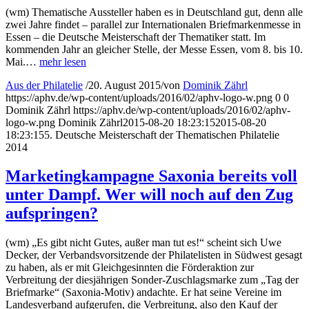
(wm) Thematische Aussteller haben es in Deutschland gut, denn alle
zwei Jahre findet – parallel zur Internationalen Briefmarkenmesse in
Essen – die Deutsche Meisterschaft der Thematiker statt. Im
kommenden Jahr an gleicher Stelle, der Messe Essen, vom 8. bis 10.
Mai.…
mehr lesen
Aus der Philatelie
/
20. August 2015
/
von
Dominik Zährl
https://aphv.de/wp-content/uploads/2016/02/aphv-logo-w.png
0
0
Dominik Zährl
https://aphv.de/wp-content/uploads/2016/02/aphv-
logo-w.png
Dominik Zährl
2015-08-20 18:23:15
2015-08-20
18:23:15
5. Deutsche Meisterschaft der Thematischen Philatelie
2014
Marketingkampagne Saxonia bereits voll
unter Dampf. Wer will noch auf den Zug
aufspringen?
(wm) „Es gibt nicht Gutes, außer man tut es!“ scheint sich Uwe
Decker, der Verbandsvorsitzende der Philatelisten in Südwest gesagt
zu haben, als er mit Gleichgesinnten die Förderaktion zur
Verbreitung der diesjährigen Sonder-Zuschlagsmarke zum „Tag der
Briefmarke“ (Saxonia-Motiv) andachte. Er hat seine Vereine im
Landesverband aufgerufen, die Verbreitung, also den Kauf der