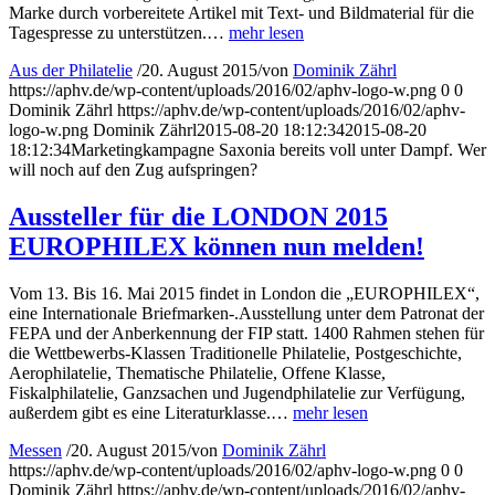
Marke durch vorbereitete Artikel mit Text- und Bildmaterial für die
Tagespresse zu unterstützen.…
mehr lesen
Aus der Philatelie
/
20. August 2015
/
von
Dominik Zährl
https://aphv.de/wp-content/uploads/2016/02/aphv-logo-w.png
0
0
Dominik Zährl
https://aphv.de/wp-content/uploads/2016/02/aphv-
logo-w.png
Dominik Zährl
2015-08-20 18:12:34
2015-08-20
18:12:34
Marketingkampagne Saxonia bereits voll unter Dampf. Wer
will noch auf den Zug aufspringen?
Aussteller für die LONDON 2015
EUROPHILEX können nun melden!
Vom 13. Bis 16. Mai 2015 findet in London die „EUROPHILEX“,
eine Internationale Briefmarken-.Ausstellung unter dem Patronat der
FEPA und der Anberkennung der FIP statt. 1400 Rahmen stehen für
die Wettbewerbs-Klassen Traditionelle Philatelie, Postgeschichte,
Aerophilatelie, Thematische Philatelie, Offene Klasse,
Fiskalphilatelie, Ganzsachen und Jugendphilatelie zur Verfügung,
außerdem gibt es eine Literaturklasse.…
mehr lesen
Messen
/
20. August 2015
/
von
Dominik Zährl
https://aphv.de/wp-content/uploads/2016/02/aphv-logo-w.png
0
0
Dominik Zährl
https://aphv.de/wp-content/uploads/2016/02/aphv-