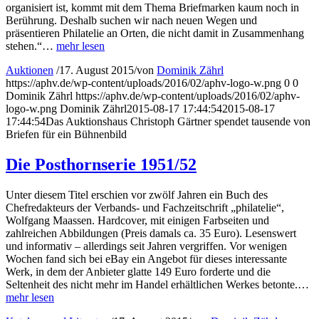
organisiert ist, kommt mit dem Thema Briefmarken kaum noch in
Berührung. Deshalb suchen wir nach neuen Wegen und
präsentieren Philatelie an Orten, die nicht damit in Zusammenhang
stehen.“…
mehr lesen
Auktionen
/
17. August 2015
/
von
Dominik Zährl
https://aphv.de/wp-content/uploads/2016/02/aphv-logo-w.png
0
0
Dominik Zährl
https://aphv.de/wp-content/uploads/2016/02/aphv-
logo-w.png
Dominik Zährl
2015-08-17 17:44:54
2015-08-17
17:44:54
Das Auktionshaus Christoph Gärtner spendet tausende von
Briefen für ein Bühnenbild
Die Posthornserie 1951/52
Unter diesem Titel erschien vor zwölf Jahren ein Buch des
Chefredakteurs der Verbands- und Fachzeitschrift „philatelie“,
Wolfgang Maassen. Hardcover, mit einigen Farbseiten und
zahlreichen Abbildungen (Preis damals ca. 35 Euro). Lesenswert
und informativ – allerdings seit Jahren vergriffen. Vor wenigen
Wochen fand sich bei eBay ein Angebot für dieses interessante
Werk, in dem der Anbieter glatte 149 Euro forderte und die
Seltenheit des nicht mehr im Handel erhältlichen Werkes betonte.…
mehr lesen