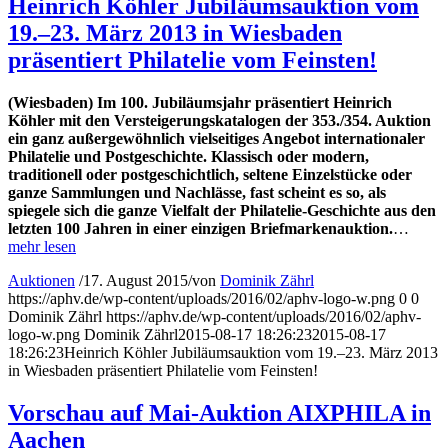
Heinrich Köhler Jubiläumsauktion vom
19.–23. März 2013 in Wiesbaden
präsentiert Philatelie vom Feinsten!
(Wiesbaden) Im 100. Jubiläumsjahr präsentiert Heinrich
Köhler mit den Versteigerungskatalogen der 353./354. Auktion
ein ganz außergewöhnlich vielseitiges Angebot internationaler
Philatelie und Postgeschichte. Klassisch oder modern,
traditionell oder postgeschichtlich, seltene Einzelstücke oder
ganze Sammlungen und Nachlässe, fast scheint es so, als
spiegele sich die ganze Vielfalt der Philatelie-Geschichte aus den
letzten 100 Jahren in einer einzigen Briefmarkenauktion.
…
mehr lesen
Auktionen
/
17. August 2015
/
von
Dominik Zährl
https://aphv.de/wp-content/uploads/2016/02/aphv-logo-w.png
0
0
Dominik Zährl
https://aphv.de/wp-content/uploads/2016/02/aphv-
logo-w.png
Dominik Zährl
2015-08-17 18:26:23
2015-08-17
18:26:23
Heinrich Köhler Jubiläumsauktion vom 19.–23. März 2013
in Wiesbaden präsentiert Philatelie vom Feinsten!
Vorschau auf Mai-Auktion AIXPHILA in
Aachen