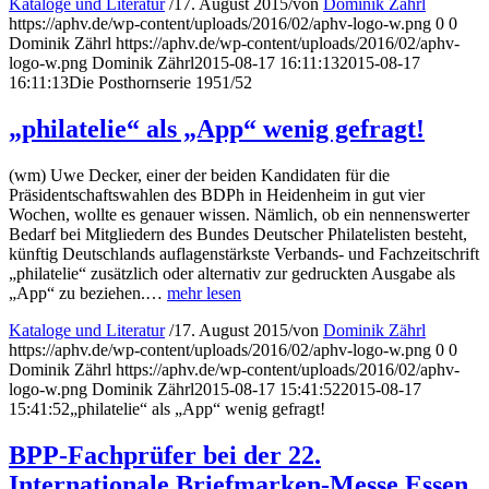
Kataloge und Literatur
/
17. August 2015
/
von
Dominik Zährl
https://aphv.de/wp-content/uploads/2016/02/aphv-logo-w.png
0
0
Dominik Zährl
https://aphv.de/wp-content/uploads/2016/02/aphv-
logo-w.png
Dominik Zährl
2015-08-17 16:11:13
2015-08-17
16:11:13
Die Posthornserie 1951/52
„philatelie“ als „App“ wenig gefragt!
(wm) Uwe Decker, einer der beiden Kandidaten für die
Präsidentschaftswahlen des BDPh in Heidenheim in gut vier
Wochen, wollte es genauer wissen. Nämlich, ob ein nennenswerter
Bedarf bei Mitgliedern des Bundes Deutscher Philatelisten besteht,
künftig Deutschlands auflagenstärkste Verbands- und Fachzeitschrift
„philatelie“ zusätzlich oder alternativ zur gedruckten Ausgabe als
„App“ zu beziehen.…
mehr lesen
Kataloge und Literatur
/
17. August 2015
/
von
Dominik Zährl
https://aphv.de/wp-content/uploads/2016/02/aphv-logo-w.png
0
0
Dominik Zährl
https://aphv.de/wp-content/uploads/2016/02/aphv-
logo-w.png
Dominik Zährl
2015-08-17 15:41:52
2015-08-17
15:41:52
„philatelie“ als „App“ wenig gefragt!
BPP-Fachprüfer bei der 22.
Internationale Briefmarken-Messe Essen