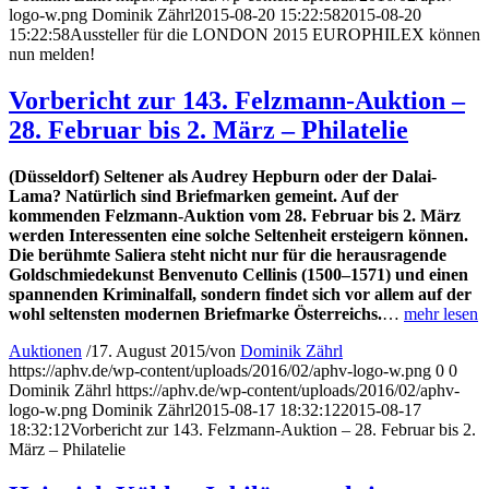
logo-w.png
Dominik Zährl
2015-08-20 15:22:58
2015-08-20
15:22:58
Aussteller für die LONDON 2015 EUROPHILEX können
nun melden!
Vorbericht zur 143. Felzmann-Auktion –
28. Februar bis 2. März – Philatelie
(Düsseldorf) Seltener als Audrey Hepburn oder der Dalai-
Lama? Natürlich sind Briefmarken gemeint. Auf der
kommenden Felzmann-Auktion vom 28. Februar bis 2. März
werden Interessenten eine solche Seltenheit ersteigern können.
Die berühmte Saliera steht nicht nur für die herausragende
Goldschmiedekunst Benvenuto Cellinis (1500–1571) und einen
spannenden Kriminalfall, sondern findet sich vor allem auf der
wohl seltensten modernen Briefmarke Österreichs.
…
mehr lesen
Auktionen
/
17. August 2015
/
von
Dominik Zährl
https://aphv.de/wp-content/uploads/2016/02/aphv-logo-w.png
0
0
Dominik Zährl
https://aphv.de/wp-content/uploads/2016/02/aphv-
logo-w.png
Dominik Zährl
2015-08-17 18:32:12
2015-08-17
18:32:12
Vorbericht zur 143. Felzmann-Auktion – 28. Februar bis 2.
März – Philatelie