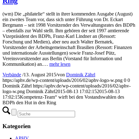
Ring
(wm) Die „philatelie“ stellt in ihrer kommenden Ausgabe (August)
ein zweites Team vor, dass sich unter Führung von Dr. Eckart
Bergmann – seit 1998 Vorsitzender des Verwaltungsrates des BDPh
– ebenfalls zur Wahl stellt. Ihm gehören der seit 1997 amtierende
Vizepräsident des BDPh, Franz-Karl Lindner an (Ressort:
Forschung und Medien), aber neu auch Walter Bernatek,
Vorsitzender der Arbeitsgemeinschaft Brasilien (Ressort: Finanzen
und internationale Ausstellungen) sowie Franz-Josef Pütz,
Vereinsvorsitzender aus Berlin (Vorstand für Information und
Kommunikation) an.…
mehr lesen
Verbände
/
13. August 2015
/
von
Dominik Zährl
https://aphv.de/wp-content/uploads/2016/02/aphv-logo-w.png
0
0
Dominik Zährl
https://aphv.de/wp-content/uploads/2016/02/aphv-
logo-w.png
Dominik Zährl
2015-08-13 17:02:15
2015-08-13
17:02:15
Kompetenz-Team“ wirft bei den Vostandswahlen des
BDPh den Hut in den Ring
Kategorien
APHV