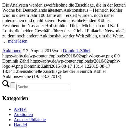
Die Analysten werden zweifelsohne die Zuschläge, die in der letzten
Woche bei Deutschlands ältestem Auktionshaus – Heinrich Köhler
wird in diesem Jahr 100 Jahre alt – erzielt wurden, noch näher
untersuchen und qualifizieren. Beim abschließenden Köhler-
Festabend im Nassauer Hof strahlten Dieter Michelson und Karl
Louis, die beiden Geschäftsführer des „Global Philatelic Networks“,
zu dem noch andere Auktionshäuser der Welt zählen, um die Wette.
…
mehr lesen
Auktionen
/
17. August 2015
/
von
Dominik Zährl
https://aphv.de/wp-content/uploads/2016/02/aphv-logo-w.png
0
0
Dominik Zährl
https://aphv.de/wp-content/uploads/2016/02/aphv-
logo-w.png
Dominik Zährl
2015-08-17 18:14:12
2015-08-17
18:14:12
Sensationelle Zuschläge bei der Heinrich-Köhler-
Auktionswoche (19.–23.3.2013)
Kategorien
APHV
Auktionen
Aus der Philatelie
Handel