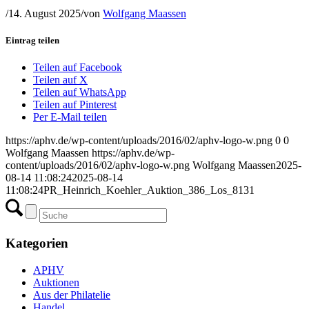
/
14. August 2025
/
von
Wolfgang Maassen
Eintrag teilen
Teilen auf Facebook
Teilen auf X
Teilen auf WhatsApp
Teilen auf Pinterest
Per E-Mail teilen
https://aphv.de/wp-content/uploads/2016/02/aphv-logo-w.png
0
0
Wolfgang Maassen
https://aphv.de/wp-
content/uploads/2016/02/aphv-logo-w.png
Wolfgang Maassen
2025-
08-14 11:08:24
2025-08-14
11:08:24
PR_Heinrich_Koehler_Auktion_386_Los_8131
Kategorien
APHV
Auktionen
Aus der Philatelie
Handel