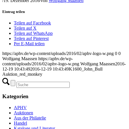
/
19. Dezember 2016
/
von
Wolfgang Maassen
Eintrag teilen
Teilen auf Facebook
Teilen auf X
Teilen auf WhatsApp
Teilen auf Pinterest
Per E-Mail teilen
https://aphv.de/wp-content/uploads/2016/02/aphv-logo-w.png
0
0
Wolfgang Maassen
https://aphv.de/wp-
content/uploads/2016/02/aphv-logo-w.png
Wolfgang Maassen
2016-
12-19 10:43:49
2016-12-19 10:43:49
K1600_John_Bull
Auktion_red_monkey
Kategorien
APHV
Auktionen
Aus der Philatelie
Handel
Kataloge und Literatur