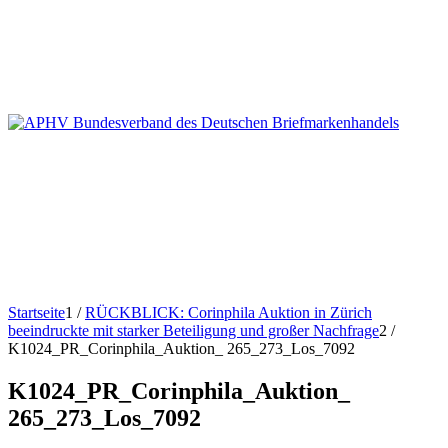
Startseite
1
/
RÜCKBLICK: Corinphila Auktion in Zürich
beeindruckte mit starker Beteiligung und großer Nachfrage
2
/
K1024_PR_Corinphila_Auktion_ 265_273_Los_7092
K1024_PR_Corinphila_Auktion_
265_273_Los_7092