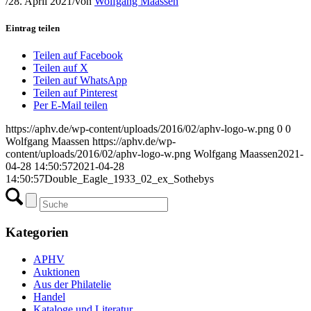
/
28. April 2021
/
von
Wolfgang Maassen
Eintrag teilen
Teilen auf Facebook
Teilen auf X
Teilen auf WhatsApp
Teilen auf Pinterest
Per E-Mail teilen
https://aphv.de/wp-content/uploads/2016/02/aphv-logo-w.png
0
0
Wolfgang Maassen
https://aphv.de/wp-
content/uploads/2016/02/aphv-logo-w.png
Wolfgang Maassen
2021-
04-28 14:50:57
2021-04-28
14:50:57
Double_Eagle_1933_02_ex_Sothebys
Kategorien
APHV
Auktionen
Aus der Philatelie
Handel
Kataloge und Literatur