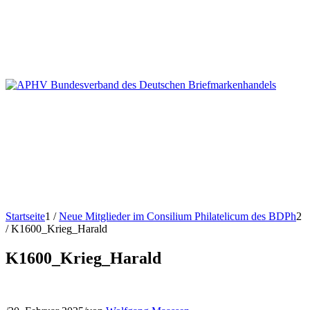
Startseite
1
/
Neue Mitglieder im Consilium Philatelicum des BDPh
2
/
K1600_Krieg_Harald
K1600_Krieg_Harald