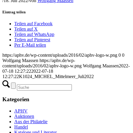
/
18. Juli 2022
/
von
Wolfgang Maassen
Eintrag teilen
Teilen auf Facebook
Teilen auf X
Teilen auf WhatsApp
Teilen auf Pinterest
Per E-Mail teilen
https://aphv.de/wp-content/uploads/2016/02/aphv-logo-w.png
0
0
Wolfgang Maassen
https://aphv.de/wp-
content/uploads/2016/02/aphv-logo-w.png
Wolfgang Maassen
2022-
07-18 12:27:22
2022-07-18
12:27:22
K1024_MICHEL_Mittelmeer_Juli2022
Kategorien
APHV
Auktionen
Aus der Philatelie
Handel
Kataloge und Literatur