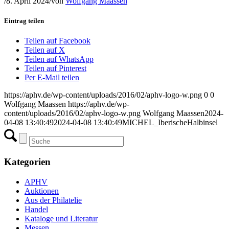
/
8. April 2024
/
von
Wolfgang Maassen
Eintrag teilen
Teilen auf Facebook
Teilen auf X
Teilen auf WhatsApp
Teilen auf Pinterest
Per E-Mail teilen
https://aphv.de/wp-content/uploads/2016/02/aphv-logo-w.png
0
0
Wolfgang Maassen
https://aphv.de/wp-
content/uploads/2016/02/aphv-logo-w.png
Wolfgang Maassen
2024-
04-08 13:40:49
2024-04-08 13:40:49
MICHEL_IberischeHalbinsel
Kategorien
APHV
Auktionen
Aus der Philatelie
Handel
Kataloge und Literatur
Messen