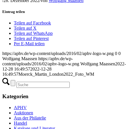
/
28. Dezember 2022
/
von
Wolfgang Maassen
Eintrag teilen
Teilen auf Facebook
Teilen auf X
Teilen auf WhatsApp
Teilen auf Pinterest
Per E-Mail teilen
https://aphv.de/wp-content/uploads/2016/02/aphv-logo-w.png
0
0
Wolfgang Maassen
https://aphv.de/wp-
content/uploads/2016/02/aphv-logo-w.png
Wolfgang Maassen
2022-
12-28 16:49:57
2022-12-28
16:49:57
Moerck_Martin_London2022_Foto_WM
Kategorien
APHV
Auktionen
Aus der Philatelie
Handel
Kataloge und Literatur