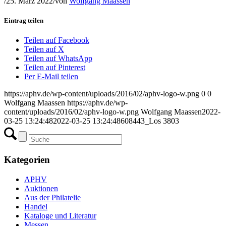
/
25. März 2022
/
von
Wolfgang Maassen
Eintrag teilen
Teilen auf Facebook
Teilen auf X
Teilen auf WhatsApp
Teilen auf Pinterest
Per E-Mail teilen
https://aphv.de/wp-content/uploads/2016/02/aphv-logo-w.png
0
0
Wolfgang Maassen
https://aphv.de/wp-
content/uploads/2016/02/aphv-logo-w.png
Wolfgang Maassen
2022-
03-25 13:24:48
2022-03-25 13:24:48
608443_Los 3803
Kategorien
APHV
Auktionen
Aus der Philatelie
Handel
Kataloge und Literatur
Messen