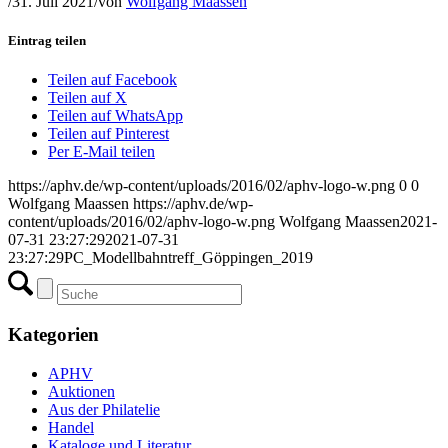
/
31. Juli 2021
/
von
Wolfgang Maassen
Eintrag teilen
Teilen auf Facebook
Teilen auf X
Teilen auf WhatsApp
Teilen auf Pinterest
Per E-Mail teilen
https://aphv.de/wp-content/uploads/2016/02/aphv-logo-w.png
0
0
Wolfgang Maassen
https://aphv.de/wp-
content/uploads/2016/02/aphv-logo-w.png
Wolfgang Maassen
2021-
07-31 23:27:29
2021-07-31
23:27:29
PC_Modellbahntreff_Göppingen_2019
Kategorien
APHV
Auktionen
Aus der Philatelie
Handel
Kataloge und Literatur