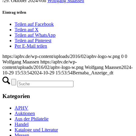
/
29. Oktober 2024
/
von
Wolfgang Maassen
Eintrag teilen
Teilen auf Facebook
Teilen auf X
Teilen auf WhatsApp
Teilen auf Pinterest
Per E-Mail teilen
https://aphv.de/wp-content/uploads/2016/02/aphv-logo-w.png
0
0
Wolfgang Maassen
https://aphv.de/wp-
content/uploads/2016/02/aphv-logo-w.png
Wolfgang Maassen
2024-
10-29 15:53:54
2024-10-29 15:53:54
Bernaba_Anzeige_dt
Kategorien
APHV
Auktionen
Aus der Philatelie
Handel
Kataloge und Literatur
Messen