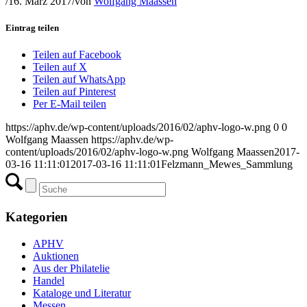
/
16. März 2017
/
von
Wolfgang Maassen
Eintrag teilen
Teilen auf Facebook
Teilen auf X
Teilen auf WhatsApp
Teilen auf Pinterest
Per E-Mail teilen
https://aphv.de/wp-content/uploads/2016/02/aphv-logo-w.png
0
0
Wolfgang Maassen
https://aphv.de/wp-
content/uploads/2016/02/aphv-logo-w.png
Wolfgang Maassen
2017-
03-16 11:11:01
2017-03-16 11:11:01
Felzmann_Mewes_Sammlung
Kategorien
APHV
Auktionen
Aus der Philatelie
Handel
Kataloge und Literatur
Messen