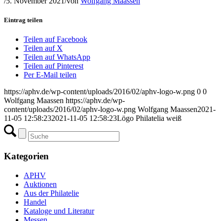
/
5. November 2021
/
von
Wolfgang Maassen
Eintrag teilen
Teilen auf Facebook
Teilen auf X
Teilen auf WhatsApp
Teilen auf Pinterest
Per E-Mail teilen
https://aphv.de/wp-content/uploads/2016/02/aphv-logo-w.png
0
0
Wolfgang Maassen
https://aphv.de/wp-
content/uploads/2016/02/aphv-logo-w.png
Wolfgang Maassen
2021-
11-05 12:58:23
2021-11-05 12:58:23
Lögo Philatelia weiß
Kategorien
APHV
Auktionen
Aus der Philatelie
Handel
Kataloge und Literatur
Messen