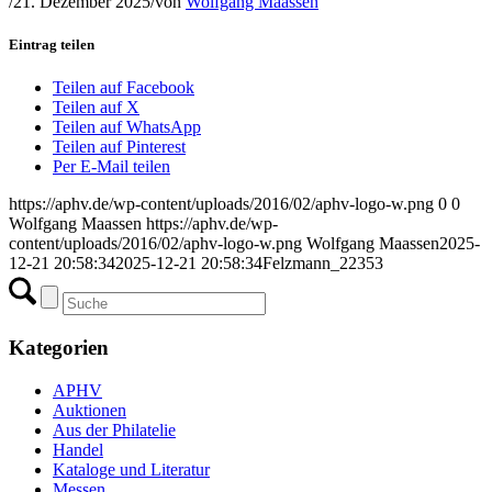
/
21. Dezember 2025
/
von
Wolfgang Maassen
Eintrag teilen
Teilen auf Facebook
Teilen auf X
Teilen auf WhatsApp
Teilen auf Pinterest
Per E-Mail teilen
https://aphv.de/wp-content/uploads/2016/02/aphv-logo-w.png
0
0
Wolfgang Maassen
https://aphv.de/wp-
content/uploads/2016/02/aphv-logo-w.png
Wolfgang Maassen
2025-
12-21 20:58:34
2025-12-21 20:58:34
Felzmann_22353
Kategorien
APHV
Auktionen
Aus der Philatelie
Handel
Kataloge und Literatur
Messen