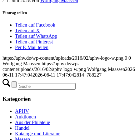
/
11. Juni 2026
/
von
Wolfgang Maassen
Eintrag teilen
Teilen auf Facebook
Teilen auf X
Teilen auf WhatsApp
Teilen auf Pinterest
Per E-Mail teilen
https://aphv.de/wp-content/uploads/2016/02/aphv-logo-w.png
0
0
Wolfgang Maassen
https://aphv.de/wp-
content/uploads/2016/02/aphv-logo-w.png
Wolfgang Maassen
2026-
06-11 17:47:04
2026-06-11 17:47:04
2814_788227
Kategorien
APHV
Auktionen
Aus der Philatelie
Handel
Kataloge und Literatur
Messen