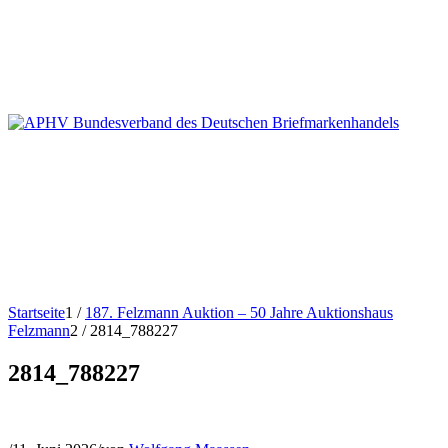
Startseite
1
/
187. Felzmann Auktion – 50 Jahre Auktionshaus
Felzmann
2
/
2814_788227
2814_788227