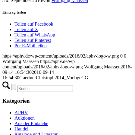
/
14. September 2016
/
von
Wolfgang Maassen
Eintrag teilen
Teilen auf Facebook
Teilen auf X
Teilen auf WhatsApp
Teilen auf Pinterest
Per E-Mail teilen
https://aphv.de/wp-content/uploads/2016/02/aphv-logo-w.png
0
0
Wolfgang Maassen
https://aphv.de/wp-
content/uploads/2016/02/aphv-logo-w.png
Wolfgang Maassen
2016-
09-14 16:54:30
2016-09-14
16:54:30
GaertnerChristoph2014_VorlageCG
Kategorien
APHV
Auktionen
Aus der Philatelie
Handel
Kataloge und Literatur